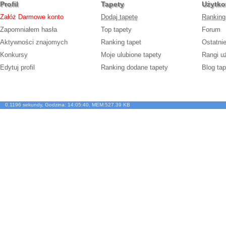
Profil
Tapety
Użytko
Załóż Darmowe konto
Dodaj tapetę
Ranking
Zapomniałem hasła
Top tapety
Forum
Aktywności znajomych
Ranking tapet
Ostatni
Konkursy
Moje ulubione tapety
Rangi u
Edytuj profil
Ranking dodane tapety
Blog tap
0.1196 sekundy, Godzina: 14:05:40, MEM:527.39 KB