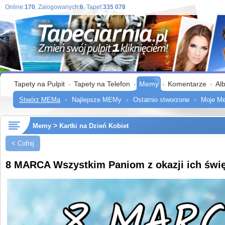
Online:
170
, Zalogowanych:
6
, Tapet:
335 078
Tapety na Pulpit
Tapety na Telefon
Memy
Komentarze
Al
Stwórz MEMa
Najlepsze MEMy
Ostatnio stworzone
Moje M
>
Memy
Kartki na Dzień Kobiet
< Cofnij
8 MARCA Wszystkim Paniom z okazji ich świę